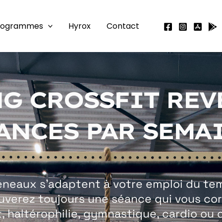
rogrammes
Hyrox
Contact
G CROSSFIT REVE
ANCES PAR SEMA
créneaux s’adaptent à votre emploi du te
uverez toujours une séance qui vous cor
 haltérophilie, gymnastique, cardio ou 