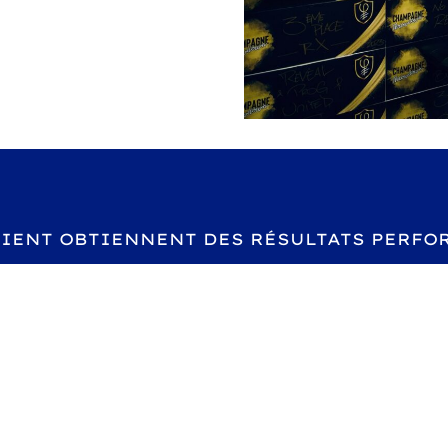
LIENT OBTIENNENT DES RÉSULTATS PERFO
al, nous vous accompagnons pour atteindre vos objectifs 
que vous pouvez constater au fil de votre parcours
1ère semaine
Endurance améliorée et sensations positives à
chaque séance