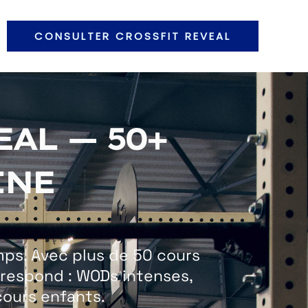
CONSULTER CROSSFIT REVEAL
AL — 50+
INE
mps. Avec plus de 50 cours
respond : WODs intenses,
cours enfants.