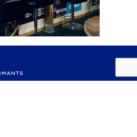
RMANTS
pas à pas. Voici ce
1er Mois
Gain significatif en force et en résistance.